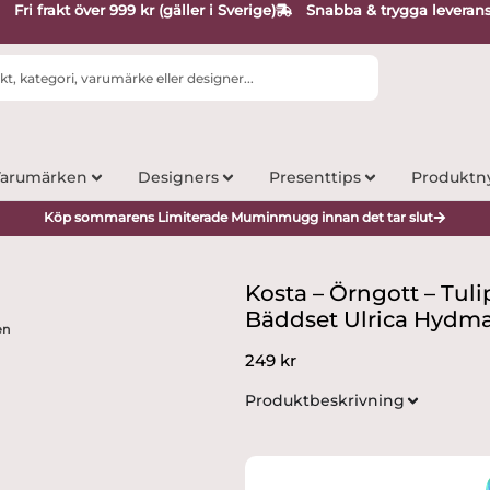
Fri frakt över 999 kr (gäller i Sverige)
Snabba & trygga leveran
arumärken
Designers
Presenttips
Produktn
Köp sommarens Limiterade Muminmugg innan det tar slut
Kosta – Örngott – Tuli
Bäddset Ulrica Hydma
en
249
kr
Produktbeskrivning