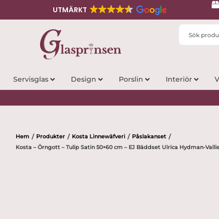
UTMÄRKT
Search
...
Servisglas
Design
Porslin
Interiör
V
Hem
Produkter
Kosta Linnewäfveri
Påslakanset
/
/
/
/
Kosta – Örngott – Tulip Satin 50×60 cm – EJ Bäddset Ulrica Hydman-Valli