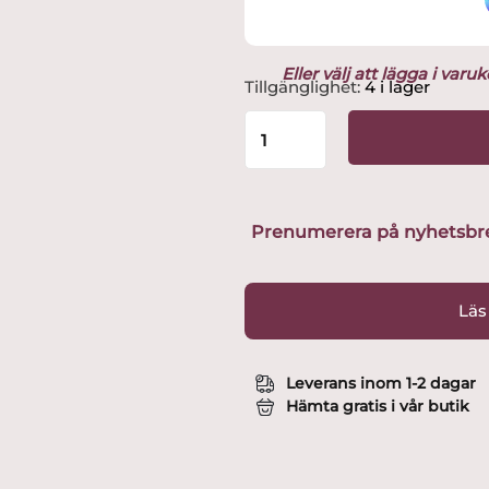
Eller välj att lägga i var
Kosta
Tillgänglighet:
4 i lager
-
Örngott
-
Tulip
Satin
50x60
Prenumerera på nyhetsbreve
cm
-
EJ
Läs
Bäddset
Ulrica
Hydman-
Leverans inom 1-2 dagar
Vallien
Hämta gratis i vår butik
mängd