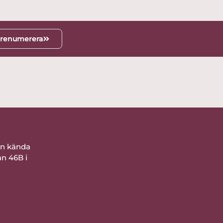
renumerera
ån kända
an 46B i