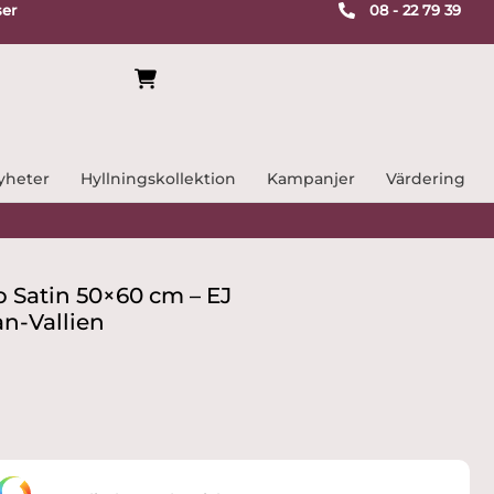
ser
08 - 22 79 39
yheter
Hyllningskollektion
Kampanjer
Värdering
p Satin 50×60 cm – EJ
n-Vallien