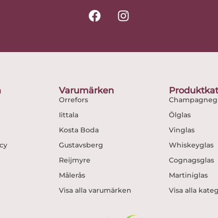
F
I
a
n
c
s
e
t
b
a
o
g
o
r
n
Varumärken
Produktkat
k
a
Orrefors
Champagnegl
m
Iittala
Ölglas
Kosta Boda
Vinglas
icy
Gustavsberg
Whiskeyglas
Reijmyre
Cognagsglas
Målerås
Martiniglas
Visa alla varumärken
Visa alla kate