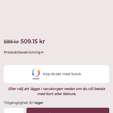
Det
Det
509.15
kr
599
kr
ursprungliga
nuvarande
Produktbeskrivning
priset
priset
var:
är:
Köp direkt med Swish
599 kr.
509.15 kr.
Eller välj att lägga i varukorgen nedan om du vill betala
med kort eller faktura.
Kosta
Tillgänglighet:
5 i lager
Linnewäfveri
-