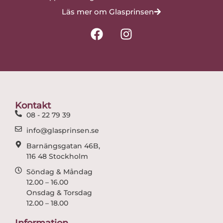
Läs mer om Glasprinsen
F
I
a
n
c
s
e
t
b
a
o
g
o
r
Kontakt
k
a
08 - 22 79 39
m
info@glasprinsen.se
Barnängsgatan 46B,
116 48 Stockholm
Söndag & Måndag
12.00 – 16.00
Onsdag & Torsdag
12.00 – 18.00