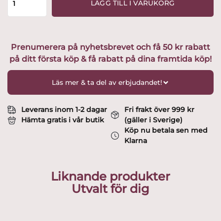
LÄGG TILL I VARUKORG
Ullpläd
-
Grå
utvald
Prenumerera på nyhetsbrevet och få 50 kr rabatt
av
på ditt första köp & få rabatt på dina framtida köp!
Glasprinsen
mängd
Läs mer & ta del av erbjudandet!
Leverans inom 1-2 dagar
Fri frakt över 999 kr
Hämta gratis i vår butik
(gäller i Sverige)
Köp nu betala sen med
Klarna
Liknande produkter
Utvalt för dig