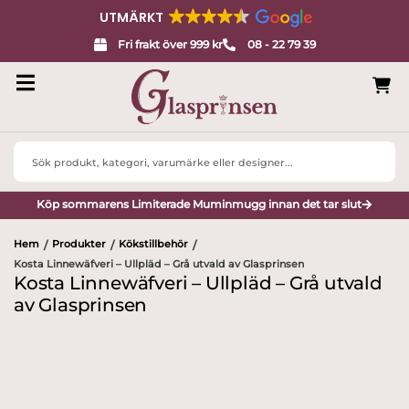
UTMÄRKT
Fri frakt över 999 kr
08 - 22 79 39
Search
...
Köp sommarens Limiterade Muminmugg innan det tar slut
Hem
Produkter
Kökstillbehör
/
/
/
Kosta Linnewäfveri – Ullpläd – Grå utvald av Glasprinsen
Kosta Linnewäfveri – Ullpläd – Grå utvald
av Glasprinsen