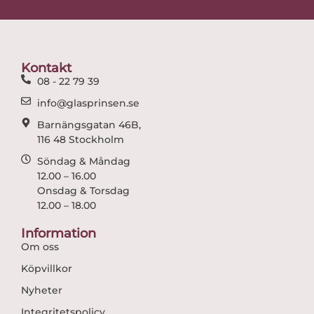
e
t
b
a
o
g
o
r
Kontakt
k
a
08 - 22 79 39
m
info@glasprinsen.se
Barnängsgatan 46B,
116 48 Stockholm
Söndag & Måndag
12.00 – 16.00
Onsdag & Torsdag
12.00 – 18.00
Information
Om oss
Köpvillkor
Nyheter
Integritetspolicy