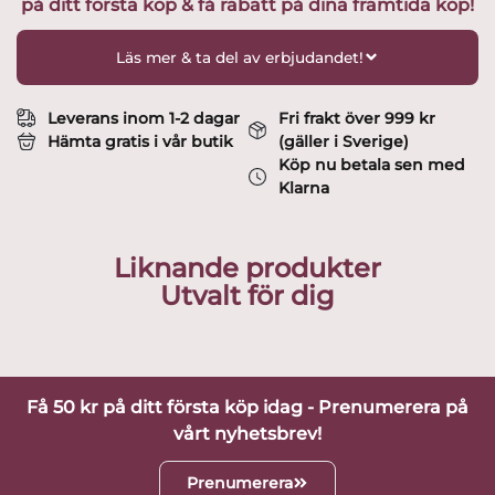
på ditt första köp & få rabatt på dina framtida köp!
Lin
utvald
av
Läs mer & ta del av erbjudandet!
Glasprinsen
mängd
Leverans inom 1-2 dagar
Fri frakt över 999 kr
Hämta gratis i vår butik
(gäller i Sverige)
Köp nu betala sen med
Klarna
Liknande produkter
Utvalt för dig
Få 50 kr på ditt första köp idag - Prenumerera på
vårt nyhetsbrev!
Prenumerera