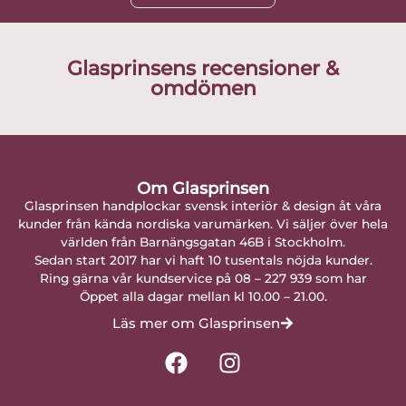
Glasprinsens recensioner &
omdömen
Om Glasprinsen
Glasprinsen handplockar svensk interiör & design åt våra
kunder från kända nordiska varumärken. Vi säljer över hela
världen från Barnängsgatan 46B i Stockholm.
Sedan start 2017 har vi haft 10 tusentals nöjda kunder.
Ring gärna vår kundservice på 08 – 227 939 som har
Öppet alla dagar mellan kl 10.00 – 21.00.
Läs mer om Glasprinsen
F
I
a
n
c
s