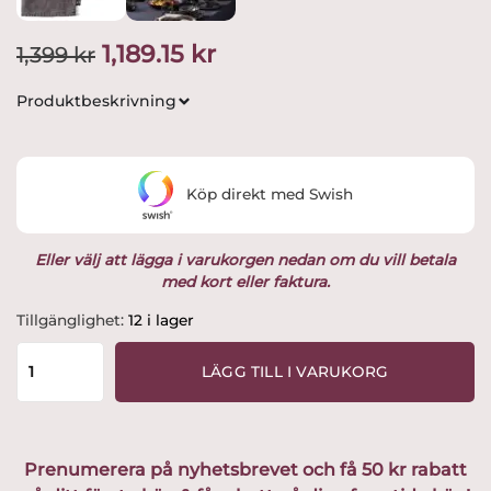
Det
Det
1,189.15
kr
1,399
kr
ursprungliga
nuvarande
Produktbeskrivning
priset
priset
var:
är:
Köp direkt med Swish
1,399 kr.
1,189.15 kr.
Eller välj att lägga i varukorgen nedan om du vill betala
med kort eller faktura.
Kosta
Tillgänglighet:
12 i lager
Linnewäfveri
-
LÄGG TILL I VARUKORG
Mörkgrå
Duk
145x350
cm
Prenumerera på nyhetsbrevet och få 50 kr rabatt
Tvättat