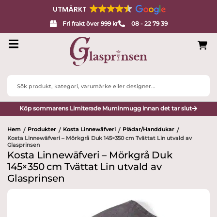
UTMÄRKT
Fri frakt över 999 kr
08 - 22 79 39
Search
...
Köp sommarens Limiterade Muminmugg innan det tar slut
Hem
Produkter
Kosta Linnewäfveri
Plädar/Handdukar
/
/
/
/
Kosta Linnewäfveri – Mörkgrå Duk 145×350 cm Tvättat Lin utvald av
Glasprinsen
Kosta Linnewäfveri – Mörkgrå Duk
145×350 cm Tvättat Lin utvald av
Glasprinsen