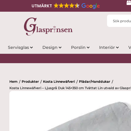
UTMÄRKT
Search
...
Servisglas
Design
Porslin
Interiör
V
Hem
Produkter
Kosta Linnewäfveri
Plädar/Handdukar
/
/
/
/
Kosta Linnewäfveri – Ljusgrå Duk 145×350 cm Tvättat Lin utvald av Glaspr