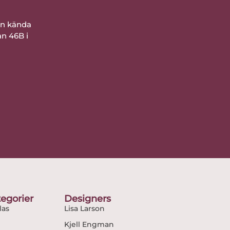
ån kända
an 46B i
egorier
Designers
as
Lisa Larson
Kjell Engman