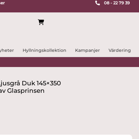
ser
08 - 22 79 39
yheter
Hyllningskollektion
Kampanjer
Värdering
Ljusgrå Duk 145×350
 av Glasprinsen
t
varande
set
9.15 kr.