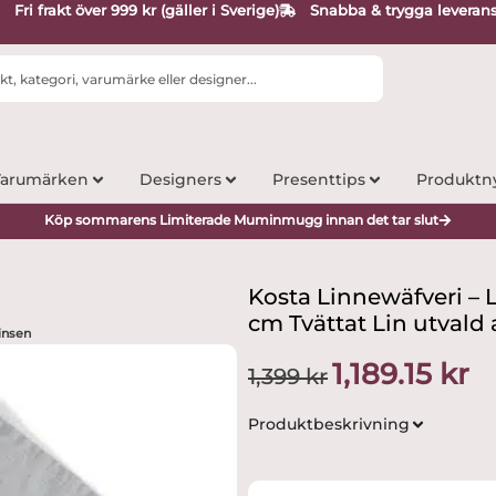
Fri frakt över 999 kr (gäller i Sverige)
Snabba & trygga leveran
arumärken
Designers
Presenttips
Produktn
Köp sommarens Limiterade Muminmugg innan det tar slut
Kosta Linnewäfveri – 
cm Tvättat Lin utvald
insen
Det
De
1,189.15
kr
1,399
kr
ursprungliga
nu
priset
pri
Produktbeskrivning
var:
är:
1,399 kr.
1,18