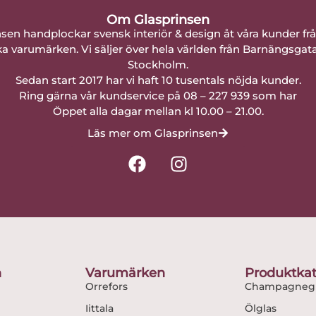
Om Glasprinsen
nsen handplockar svensk interiör & design åt våra kunder fr
a varumärken. Vi säljer över hela världen från Barnängsgat
Stockholm.
Sedan start 2017 har vi haft 10 tusentals nöjda kunder.
Ring gärna vår kundservice på 08 – 227 939 som har
Öppet alla dagar mellan kl 10.00 – 21.00.
Läs mer om Glasprinsen
F
I
a
n
c
s
e
t
b
a
o
g
o
r
n
Varumärken
Produktkat
k
a
Orrefors
Champagnegl
m
Iittala
Ölglas