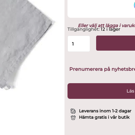
Eller välj att lägga i var
Kosta
Tillgänglighet:
12 i lager
Linnewäfveri
-
Ljusgrå
Duk
145x350
cm
Prenumerera på nyhetsbreve
Tvättat
Lin
utvald
Läs
av
Glasprinsen
mängd
Leverans inom 1-2 dagar
Hämta gratis i vår butik