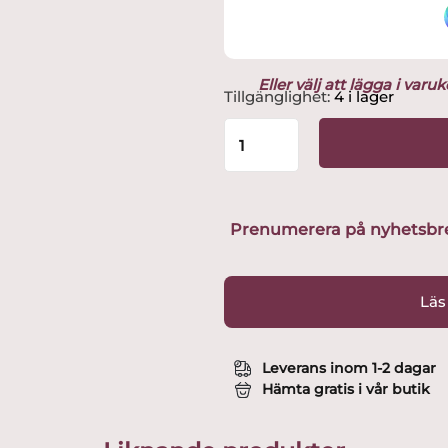
Eller välj att lägga i var
Kosta
Tillgänglighet:
4 i lager
Linnewäfveri
-
Jaquard
-
Fleecepläd
Nougat
Prenumerera på nyhetsbreve
utvald
av
Glasprinsen
Läs
mängd
Leverans inom 1-2 dagar
Hämta gratis i vår butik