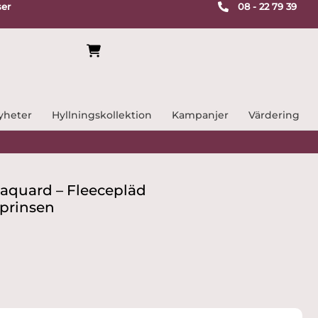
ser
08 - 22 79 39
yheter
Hyllningskollektion
Kampanjer
Värdering
Jaquard – Fleecepläd
sprinsen
rande
 kr.