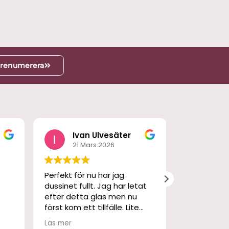
renumerera
g
Ivan Ulvesäter
M S
21 Mars 2026
3 Ma
Perfekt för nu har jag
En fantasti
dussinet fullt. Jag har letat
och skön p
efter detta glas men nu
har använt 
först kom ett tillfälle. Lite
gångna kall
dyrt men det sved bara en
Läs mer
stund. Snabb leverans och