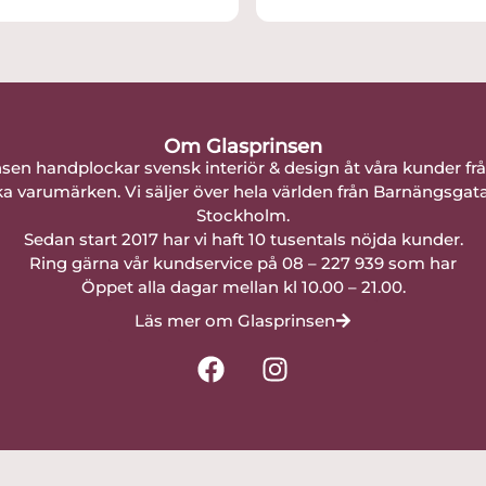
Om Glasprinsen
nsen handplockar svensk interiör & design åt våra kunder fr
a varumärken. Vi säljer över hela världen från Barnängsgat
Stockholm.
Sedan start 2017 har vi haft 10 tusentals nöjda kunder.
Ring gärna vår kundservice på 08 – 227 939 som har
Öppet alla dagar mellan kl 10.00 – 21.00.
Läs mer om Glasprinsen
F
I
a
n
c
s
e
t
b
a