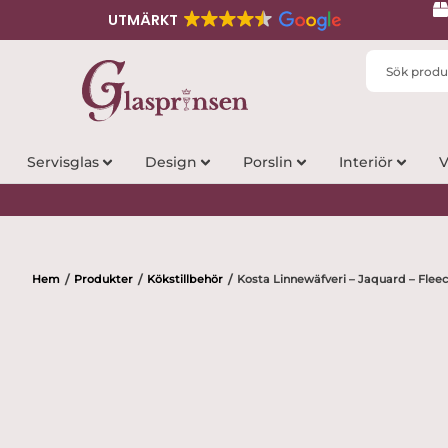
UTMÄRKT
Search
...
Servisglas
Design
Porslin
Interiör
V
Hem
Produkter
Kökstillbehör
Kosta Linnewäfveri – Jaquard – Flee
/
/
/