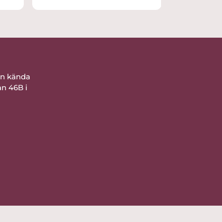
bra förpackat. Nöjd
ån kända
an 46B i