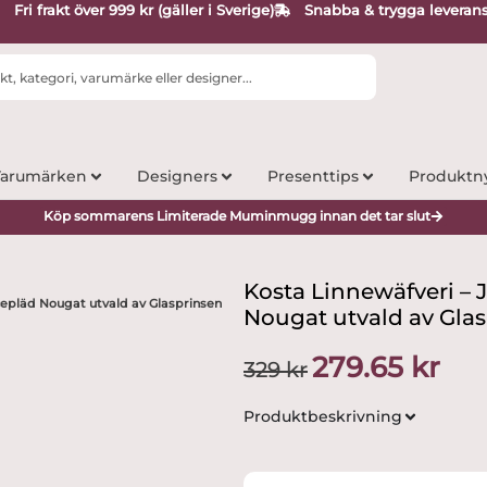
Fri frakt över 999 kr (gäller i Sverige)
Snabba & trygga leveran
arumärken
Designers
Presenttips
Produktn
Köp sommarens Limiterade Muminmugg innan det tar slut
Kosta Linnewäfveri – 
cepläd Nougat utvald av Glasprinsen
Nougat utvald av Gla
Det
Det
279.65
kr
329
kr
ursprungliga
nuva
priset
priset
Produktbeskrivning
var:
är:
329 kr.
279.65