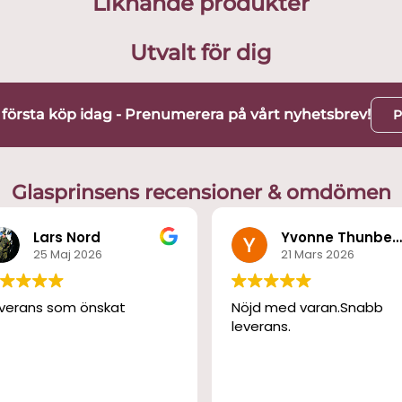
Liknande produkter
Utvalt för dig
t första köp idag - Prenumerera på vårt nyhetsbrev!
P
Glasprinsens recensioner & omdömen
Lars Nord
Yvonne Thunber
25 Maj 2026
21 Mars 2026
verans som önskat
Nöjd med varan.Snabb
leverans.