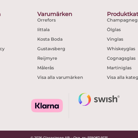
o
g
o
r
n
Varumärken
Produktkat
k
a
Orrefors
Champagnegl
m
Iittala
Ölglas
Kosta Boda
Vinglas
icy
Gustavsberg
Whiskeyglas
Reijmyre
Cognagsglas
Målerås
Martiniglas
Visa alla varumärken
Visa alla kate
© 2026 Glasprinsen AB – Org. nr: 559087-9135