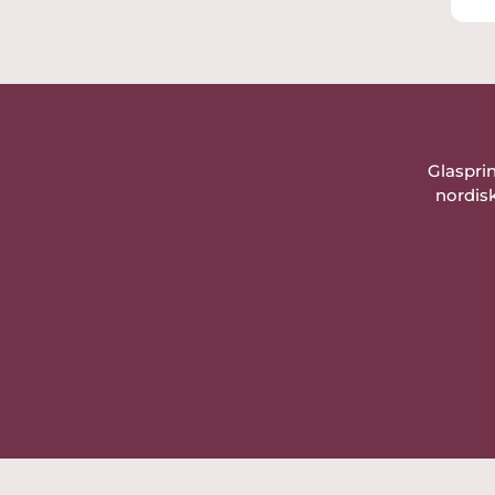
Sändes omgående efter
betalningen.
Tack så mycket för en trevlig
köpupplevelse!
Glaspri
nordisk