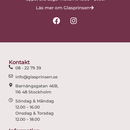
Läs mer om Glasprinsen
F
I
a
n
c
s
e
t
b
a
o
g
o
r
Kontakt
k
a
08 - 22 79 39
m
info@glasprinsen.se
Barnängsgatan 46B,
116 48 Stockholm
Söndag & Måndag
12.00 – 16.00
Onsdag & Torsdag
12.00 – 18.00