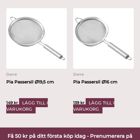
Dorre
Dorre
Pia Passersil Ø19,5 cm
Pia Passersil Ø16 cm
LÄGG TILL I
LÄGG TILL I
149
kr
139
kr
VARUKORG
VARUKORG
Få 50 kr på ditt första köp idag - Prenumerera på