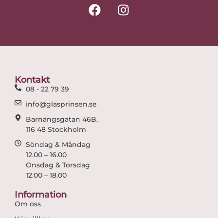
F
I
a
n
c
s
e
t
b
a
o
g
o
r
Kontakt
k
a
08 - 22 79 39
m
info@glasprinsen.se
Barnängsgatan 46B,
116 48 Stockholm
Söndag & Måndag
12.00 – 16.00
Onsdag & Torsdag
12.00 – 18.00
Information
Om oss