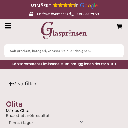
UTMÄRKT
Fri frakt över 999 kr
08 - 22 79 39
Search
...
Köp sommarens Limiterade Muminmugg innan det tar slut
Visa filter
Olita
Märke: Olita
Endast ett sökresultat