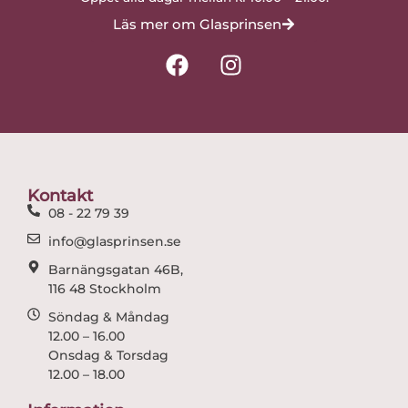
Läs mer om Glasprinsen
F
I
a
n
c
s
e
t
b
a
o
g
o
r
Kontakt
k
a
08 - 22 79 39
m
info@glasprinsen.se
Barnängsgatan 46B,
116 48 Stockholm
Söndag & Måndag
12.00 – 16.00
Onsdag & Torsdag
12.00 – 18.00