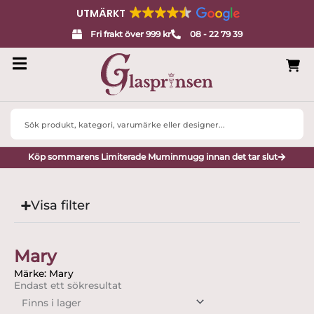
UTMÄRKT
Fri frakt över 999 kr
08 - 22 79 39
Search
...
Köp sommarens Limiterade Muminmugg innan det tar slut
Visa filter
Mary
Märke: Mary
Endast ett sökresultat