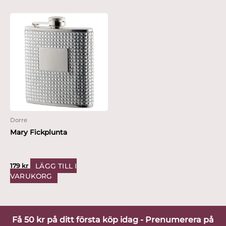
Dorre
Mary Fickplunta
LÄGG TILL I
179
kr
VARUKORG
Få 50 kr på ditt första köp idag - Prenumerera på