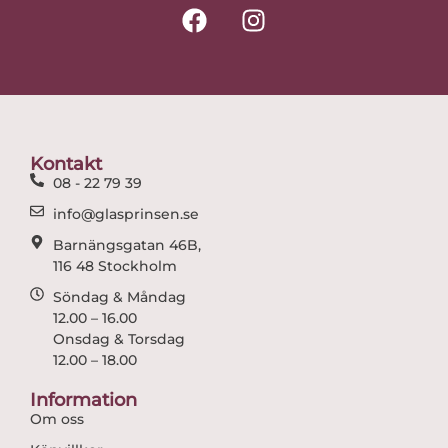
F
I
a
n
c
s
e
t
b
a
o
g
o
r
Kontakt
k
a
08 - 22 79 39
m
info@glasprinsen.se
Barnängsgatan 46B,
116 48 Stockholm
Söndag & Måndag
12.00 – 16.00
Onsdag & Torsdag
12.00 – 18.00
Information
Om oss