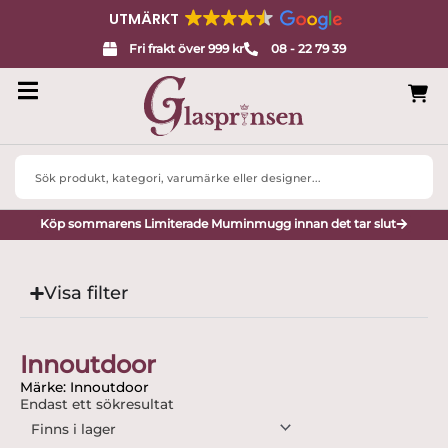
UTMÄRKT
Fri frakt över 999 kr
08 - 22 79 39
Search
...
Köp sommarens Limiterade Muminmugg innan det tar slut
Visa filter
Innoutdoor
Märke: Innoutdoor
Endast ett sökresultat