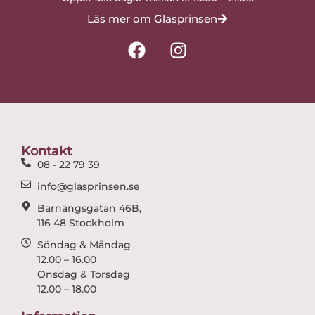
Läs mer om Glasprinsen
F
I
a
n
c
s
e
t
b
a
o
g
o
r
Kontakt
k
a
08 - 22 79 39
m
info@glasprinsen.se
Barnängsgatan 46B,
116 48 Stockholm
Söndag & Måndag
12.00 – 16.00
Onsdag & Torsdag
12.00 – 18.00