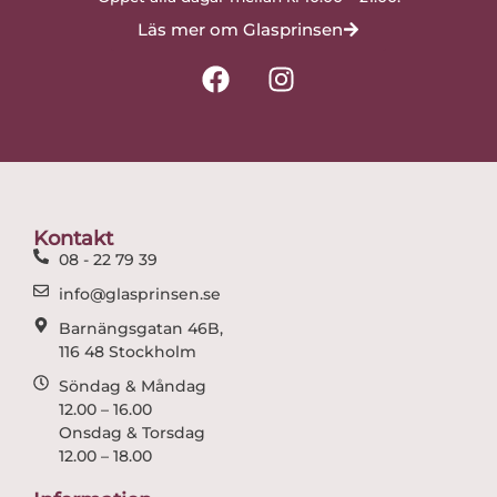
Läs mer om Glasprinsen
F
I
a
n
c
s
e
t
b
a
o
g
o
r
Kontakt
k
a
08 - 22 79 39
m
info@glasprinsen.se
Barnängsgatan 46B,
116 48 Stockholm
Söndag & Måndag
12.00 – 16.00
Onsdag & Torsdag
12.00 – 18.00