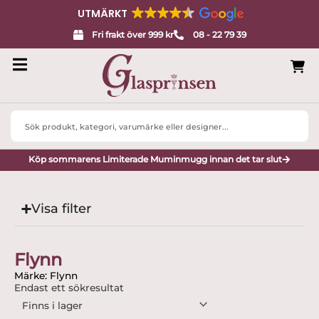
UTMÄRKT
Fri frakt över 999 kr
08 - 22 79 39
Search
...
Köp sommarens Limiterade Muminmugg innan det tar slut
Visa filter
Flynn
Märke: Flynn
Endast ett sökresultat