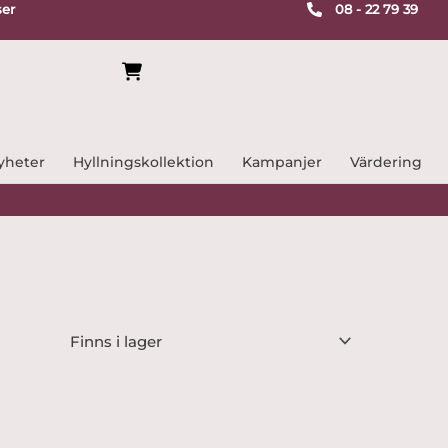
ser
08 - 22 79 39
yheter
Hyllningskollektion
Kampanjer
Värdering