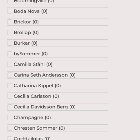
Bloomingville
(
0
)
Boda Nova
(
0
)
Brickor
(
0
)
Bröllop
(
0
)
Burkar
(
0
)
bySommer
(
0
)
Camilla Ståhl
(
0
)
Carina Seth Andersson
(
0
)
Catharina Kippel
(
0
)
Cecilia Carlsson
(
0
)
Cecilia Davidsson Berg
(
0
)
Champagne
(
0
)
Chresten Sommer
(
0
)
Cocktailglas
(
0
)