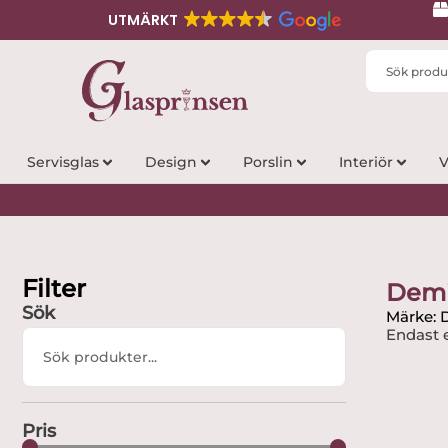
UTMÄRKT
Search
...
Servisglas
Design
Porslin
Interiör
V
Filter
Dem
Sök
Märke: 
Endast e
Search
...
Pris