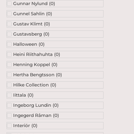
Gunnar Nylund
(
0
)
Gunnel Sahlin
(
0
)
Gustav Klimt
(
0
)
Gustavsberg
(
0
)
Halloween
(
0
)
Heini Riithahuhta
(
0
)
Henning Koppel
(
0
)
Hertha Bengtsson
(
0
)
Hilke Collection
(
0
)
Iittala
(
0
)
Ingeborg Lundin
(
0
)
Ingegerd Råman
(
0
)
Interiör
(
0
)