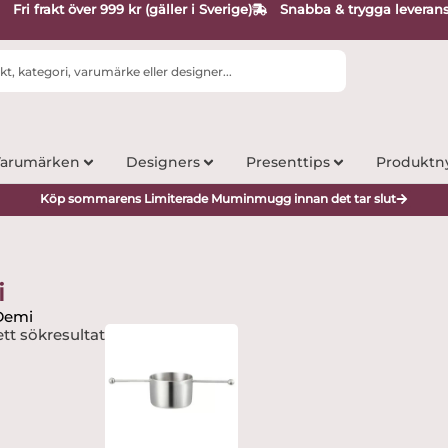
Fri frakt över 999 kr (gäller i Sverige)
Snabba & trygga leveran
arumärken
Designers
Presenttips
Produktn
Köp sommarens Limiterade Muminmugg innan det tar slut
i
Demi
tt sökresultat