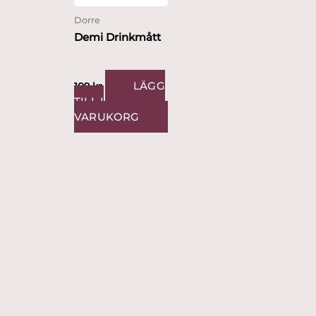
Dorre
Demi Drinkmått
LÄGG
109
kr
TILL I
VARUKORG