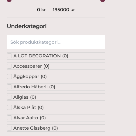
0
kr
—
195000
kr
Underkategori
A LOT DECORATION
(
0
)
Accessoarer
(
0
)
Äggkoppar
(
0
)
Alfredo Häberli
(
0
)
Allglas
(
0
)
Älska Plåt
(
0
)
Alvar Aalto
(
0
)
Anette Gissberg
(
0
)