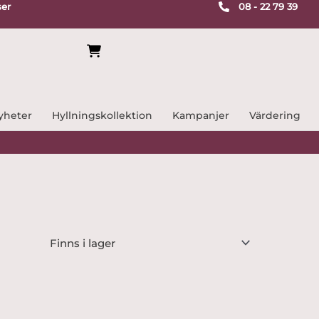
ser
08 - 22 79 39
yheter
Hyllningskollektion
Kampanjer
Värdering