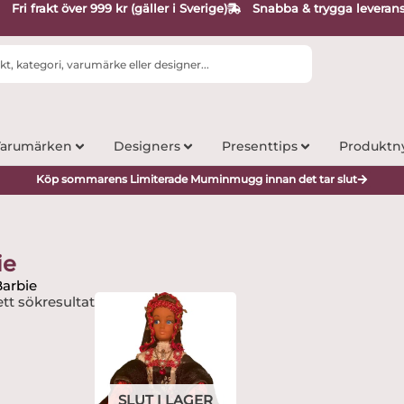
Fri frakt över 999 kr (gäller i Sverige)
Snabba & trygga leveran
arumärken
Designers
Presenttips
Produktn
Köp sommarens Limiterade Muminmugg innan det tar slut
ie
Barbie
tt sökresultat
SLUT I LAGER