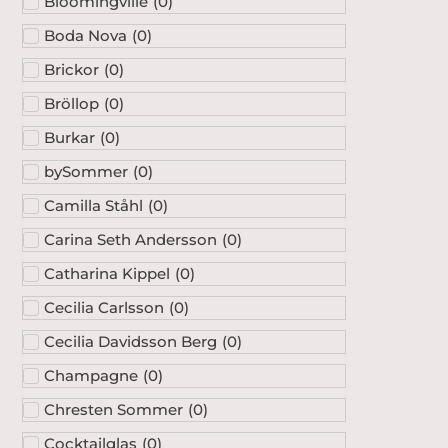
Bloomingville
(
0
)
Boda Nova
(
0
)
Brickor
(
0
)
Bröllop
(
0
)
Burkar
(
0
)
bySommer
(
0
)
Camilla Ståhl
(
0
)
Carina Seth Andersson
(
0
)
Catharina Kippel
(
0
)
Cecilia Carlsson
(
0
)
Cecilia Davidsson Berg
(
0
)
Champagne
(
0
)
Chresten Sommer
(
0
)
Cocktailglas
(
0
)