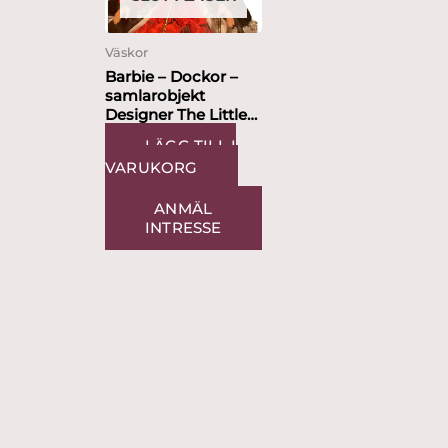
Väskor
Barbie – Dockor –
samlarobjekt
Designer The Little
Gallery
LÄGG TILL I
VARUKORG
ANMÄL
INTRESSE