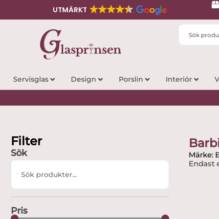
UTMÄRKT
Search
...
Servisglas
Design
Porslin
Interiör
V
Filter
Barb
Sök
Märke: 
Endast e
Search
...
Pris