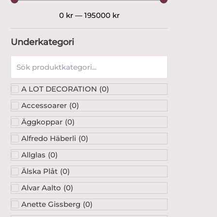
0
kr
—
195000
kr
Underkategori
A LOT DECORATION
(
0
)
Accessoarer
(
0
)
Äggkoppar
(
0
)
Alfredo Häberli
(
0
)
Allglas
(
0
)
Älska Plåt
(
0
)
Alvar Aalto
(
0
)
Anette Gissberg
(
0
)