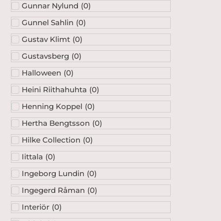
Gunnar Nylund
(
0
)
Gunnel Sahlin
(
0
)
Gustav Klimt
(
0
)
Gustavsberg
(
0
)
Halloween
(
0
)
Heini Riithahuhta
(
0
)
Henning Koppel
(
0
)
Hertha Bengtsson
(
0
)
Hilke Collection
(
0
)
Iittala
(
0
)
Ingeborg Lundin
(
0
)
Ingegerd Råman
(
0
)
Interiör
(
0
)